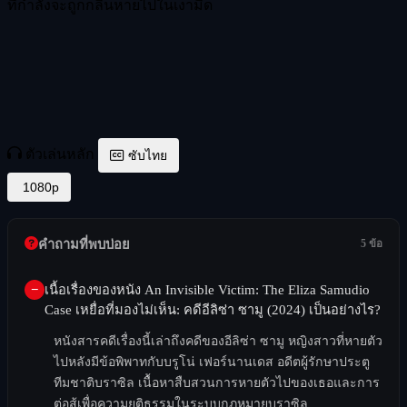
ที่กำลังจะถูกกลืนหายไปในเงามืด
ตัวเล่นหลัก
ซับไทย
1080p
คำถามที่พบบ่อย
5 ข้อ
เนื้อเรื่องของหนัง An Invisible Victim: The Eliza Samudio
Case เหยื่อที่มองไม่เห็น: คดีอีลิซ่า ซามู (2024) เป็นอย่างไร?
หนังสารคดีเรื่องนี้เล่าถึงคดีของอีลิซ่า ซามู หญิงสาวที่หายตัว
ไปหลังมีข้อพิพาทกับบรูโน่ เฟอร์นานเดส อดีตผู้รักษาประตู
ทีมชาติบราซิล เนื้อหาสืบสวนการหายตัวไปของเธอและการ
ต่อสู้เพื่อความยุติธรรมในระบบกฎหมายบราซิล