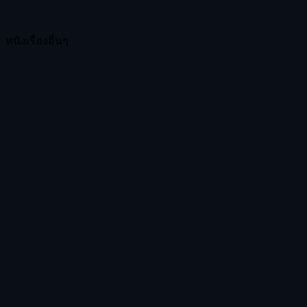
หนังเรื่องอื่นๆ