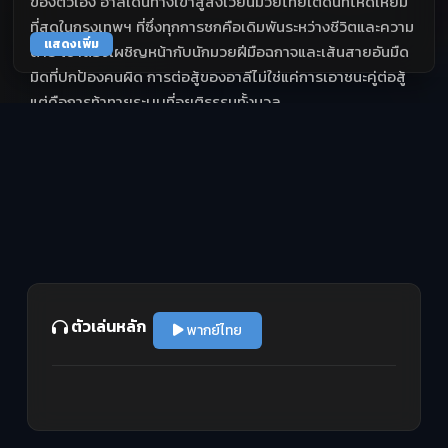
ของตัวเอง อาลีเดินทางเข้าสู่สังเวียนมวยไทยใต้ดินที่โหดเหี้ยม
ที่สุดในกรุงเทพฯ ที่ซึ่งทุกการชกคือเดิมพันระหว่างชีวิตและความ
แสดงเพิ่ม
ตาย เขาต้องเผชิญหน้ากับนักมวยฝีมือฉกาจและเส้นสายอันมืด
มิดที่ปกป้องคนผิด การต่อสู้ของอาลีไม่ใช่แค่การเอาชนะคู่ต่อสู้
แต่คือการท้าทายระบบที่อยุติธรรมทั้งมวล
ตัวเล่นหลัก
พากย์ไทย