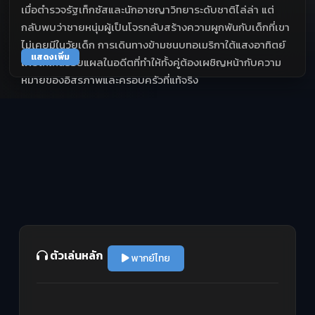
เมื่อตำรวจรัฐเท็กซัสและนักอาชญาวิทยาระดับชาติไล่ล่า แต่
กลับพบว่าชายหนุ่มผู้เป็นโจรกลับสร้างความผูกพันกับเด็กที่เขา
ไม่เคยมีในวัยเด็ก การเดินทางข้ามชนบทอเมริกาใต้แสงอาทิตย์
แสดงเพิ่ม
เผยให้เห็นรอยแผลในอดีตที่ทำให้ทั้งคู่ต้องเผชิญหน้ากับความ
หมายของอิสรภาพและครอบครัวที่แท้จริง
ตัวเล่นหลัก
พากย์ไทย