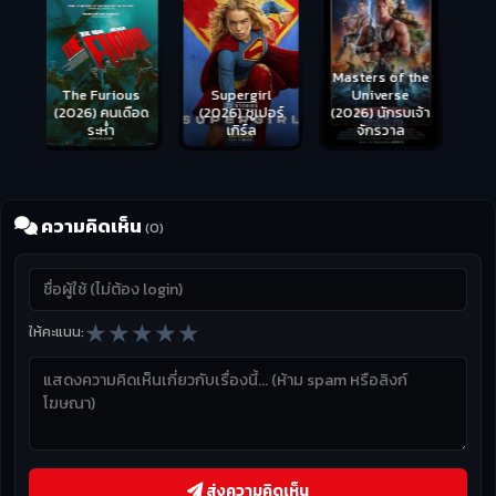
Masters of the
s
Supergirl
Universe
ือด
(2026) ซูเปอร์
Hungry (2026)
(2026) นักรบเจ้า
เกิร์ล
มันเด้งขึ้นมาแดก
จักรวาล
ความคิดเห็น
(0)
★
★
★
★
★
ให้คะแนน:
ส่งความคิดเห็น