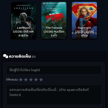
Leviticus
The Furious
Supergirl
(2026) รักร้ายก
(2026) คนเดือด
(2026) ซูเปอร์
ลายร่าง
ระห่ำ
เกิร์ล
ความคิดเห็น
(0)
★
★
★
★
★
ให้คะแนน: