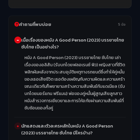
คำถามที่พบบ่อย
5 ข้อ
เนื้อเรื่องของหนัง A Good Person (2023) บรรยายไทย
ซับไทย เป็นอย่างไร?
หนัง A Good Person (2023) บรรยายไทย ซับไทย เล่า
เรื่องของอลิสัน (รับบทโดยฟลอเรนซ์ พิว) หญิงสาวที่ชีวิต
พลิกผันหลังจากประสบอุบัติเหตุทางรถยนต์ซึ่งทำให้คู่หมั้น
ของเธอเสียชีวิต เธอต้องเผชิญกับความผิดและความเศร้า
ขณะเดียวกันก็พยายามสร้างความสัมพันธ์กับแดเนียล (รับ
บทโดยมอร์แกน ฟรีแมน) พ่อของคู่หมั้นผู้สูญเสียลูกสาว
หนังสำรวจการเยียวยาและการให้อภัยผ่านความสัมพันธ์ที่
ซับซ้อนของทั้งคู่
นักแสดงและตัวละครหลักในหนัง A Good Person
(2023) บรรยายไทย ซับไทย มีใครบ้าง?