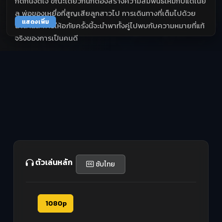
กัดกินจิตใจ ขณะเดียวกันก็ต้องสร้างความสัมพันธ์ใหม่กับแดเนีย
ล พ่อของเหยื่อที่สูญเสียลูกสาวไป การเดินทางที่เต็มไปด้วย
แสดงเพิ่ม
น้ำตาและการให้อภัยครั้งนี้จะนำพาทั้งคู่ไปพบกับความหมายที่แท้
จริงของการเป็นคนดี
ตัวเล่นหลัก
ซับไทย
1080p