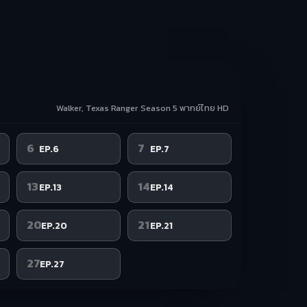
Walker, Texas Ranger Season 5 พากย์ไทย HD
6
7
EP.6
EP.7
13
14
EP.13
EP.14
20
21
EP.20
EP.21
27
EP.27