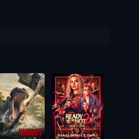
Scary Movie 
หนังจี
Ready or Not 2: Here I