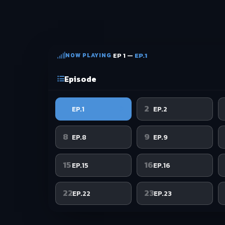
NOW PLAYING
·
EP 1 —
EP.1
Episode
1
2
EP.1
EP.2
8
9
EP.8
EP.9
15
16
EP.15
EP.16
22
23
EP.22
EP.23