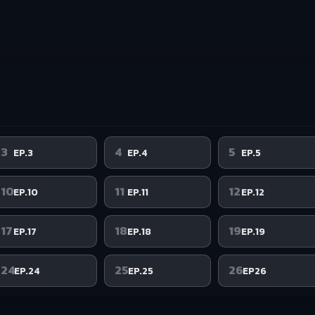
3
4
5
EP.3
EP.4
EP.5
10
11
12
EP.10
EP.11
EP.12
17
18
19
EP.17
EP.18
EP.19
24
25
26
EP.24
EP.25
EP26