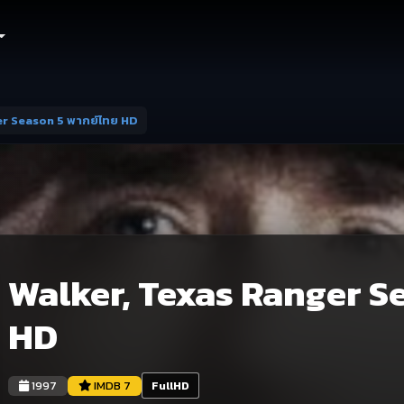
er Season 5 พากย์ไทย HD
Walker, Texas Ranger S
HD
1997
IMDB 7
FullHD