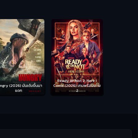
Scary Movie 
หนังจี
Ready or Not 2: Here I
ngry (2026) มันเด้งขึ้นมา
Come (2026) เกมพร้อมตาย
แดก
2