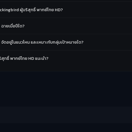
ingbird ผู้บริสุทธิ์ พากย์ไทย HD?
 ฉายเมื่อปีใด?
HD จัดอยู่ในแนวไหน และเหมาะกับกลุ่มเป้าหมายใด?
บริสุทธิ์ พากย์ไทย HD แนะนำ?