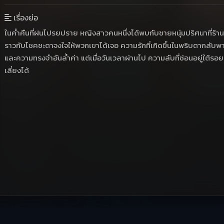
เรื่องย่อ
ในค่ำคืนที่ฝนโปรยปราย หญิงสาวคนหนึ่งได้พบกับชายหนุ่มปริศนาที่ร้านก
ราวกับโชคชะตาจงใจให้พวกเขาได้เจอ ความรักที่เกิดขึ้นในพริบตากลับพา
และความทรงจำอันล้ำค่า แต่เมื่อวันเวลาผ่านไป ความลับที่ซ่อนอยู่ใต้รอยย
เลี่ยงได้