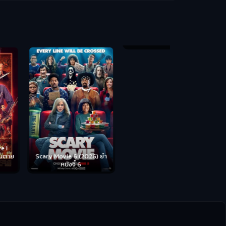
Backrooms (
ห้อง
cary Movie 6 (2026) ยำ
Disclosure Day (2026) วัน
หนังจี้ 6
เปิดโปง ไขปริศนาลวงโลก