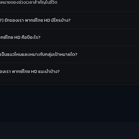
มหมายของช่วงเวลาสำคัญในชีวิต
 รักของเรา พากย์ไทย HD มีใครบ้าง?
กย์ไทย HD คือปีอะไร?
เป็นแนวไหนและเหมาะกับกลุ่มเป้าหมายใด?
กของเรา พากย์ไทย HD แนะนำบ้าง?