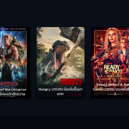
Ready or Not 2: Here I
Hungry (2026) มันเด้งขึ้นมา
Come (2026) เกมพร้อมตาย
S
se
แดก
2
าล