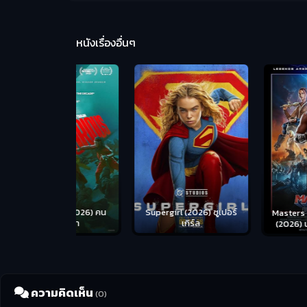
หนังเรื่องอื่นๆ
us (2026) คน
Supergirl (2026) ซูเปอร์
Masters of the Univer
อดระห่ำ
เกิร์ล
(2026) นักรบเจ้าจักรว
ความคิดเห็น
(0)