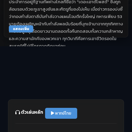
ประจำการอยู่ที่ฐานทัพห่างไกลที่ชื่อว่า "เดอะเอาต์โพสต์" ซึ่งถูก
ล้อมรอบด้วยภูเขาสูงชันและศัตรูที่มองไม่เห็น เมื่อข่าวกรองบ่งชี้
ว่ากองกำลังตาลีบันกำลังวางแผนโจมตีครั้งใหญ่ ทหารเพียง 53
นายต้องเผชิญหน้ากับกำลังพลนับร้อยที่บุกเข้ามาจากทุกทิศทาง
แสดงเพิ่ม
การต่อสู้ที่ดุเดือดยาวนานตลอดทั้งคืนทดสอบทั้งความกล้าหาญ
และความสามัคคีของพวกเขา ทุกวินาทีคือการเอาชีวิตรอดใน
สมรภูมิที่ไม่มีใครคาดคิดมาก่อน
ตัวเล่นหลัก
พากย์ไทย