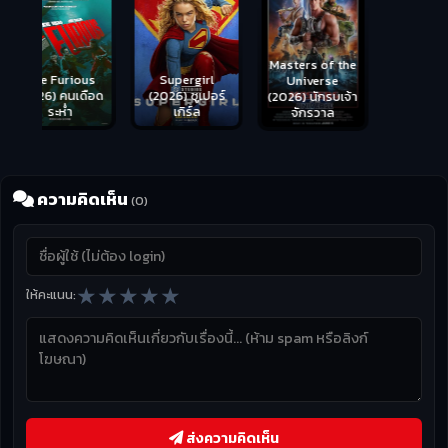
Masters of the
s
Supergirl
Universe
ือด
(2026) ซูเปอร์
Hungry (2026)
(2026) นักรบเจ้า
เกิร์ล
มันเด้งขึ้นมาแดก
จักรวาล
ความคิดเห็น
(0)
★
★
★
★
★
ให้คะแนน:
ส่งความคิดเห็น