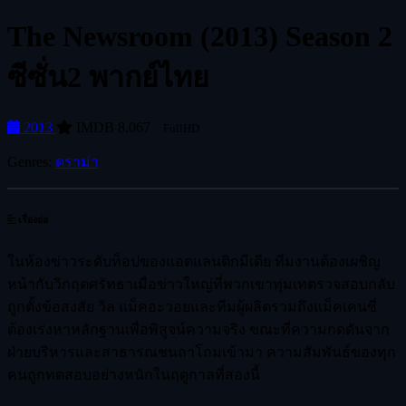
The Newsroom (2013) Season 2
ซีซั่น2 พากย์ไทย
2013
IMDB 8.067
FullHD
Genres:
ดราม่า
เรื่องย่อ
ในห้องข่าวระดับท็อปของแอตแลนติกมีเดีย ทีมงานต้องเผชิญ
หน้ากับวิกฤตศรัทธาเมื่อข่าวใหญ่ที่พวกเขาทุ่มเทตรวจสอบกลับ
ถูกตั้งข้อสงสัย วิล แม็คอะวอยและทีมผู้ผลิตรวมถึงแม็คเคนซี่
ต้องเร่งหาหลักฐานเพื่อพิสูจน์ความจริง ขณะที่ความกดดันจาก
ฝ่ายบริหารและสาธารณชนถาโถมเข้ามา ความสัมพันธ์ของทุก
คนถูกทดสอบอย่างหนักในฤดูกาลที่สองนี้