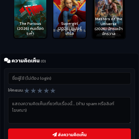
Masters of the
us
Supergirl
Universe
ือด
(2026) ซูเปอร์
(2026) นักรบเจ้า
เกิร์ล
จักรวาล
ความคิดเห็น
(0)
★
★
★
★
★
ให้คะแนน:
ส่งความคิดเห็น