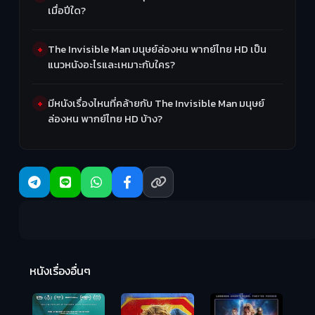
เมื่อปีใด?
The Invisible Man มนุษย์ล่องหน พากย์ไทย HD เป็น
แนวหนังอะไรและเหมาะกับใคร?
มีหนังเรื่องไหนที่คล้ายกับ The Invisible Man มนุษย์
ล่องหน พากย์ไทย HD บ้าง?
R
2:
หนังเรื่องอื่นๆ
Hungry (2026)
มันเด้งขึ้นมาแดก