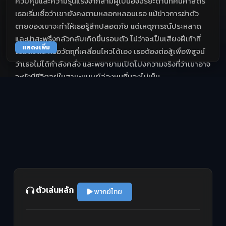
ควบคุมและความรุนแรงจากสามีผู้เป็นอัจฉริยะด้านทัศนศาสตร์
เธอเริ่มเชื่อว่าเขายังคงตามหลอกหลอนเธอ แม้ข่าวการฆ่าตัว
ตายของเขาจะทำให้เธอรู้สึกปลอดภัย แต่เหตุการณ์ประหลาด
และน่าสะพรึงกลัวกลับเกิดขึ้นรอบตัว ไม่ว่าจะเป็นเสียงฝีเท้าที่
แสดงเพิ่ม
ไม่มีตัวตน หรือวัตถุที่เคลื่อนไหวได้เอง เธอต้องต่อสู้เพื่อพิสูจน์
ว่าเธอไม่ได้กำลังคลั่ง และพยายามเปิดโปงความจริงที่ว่าเขาอาจ
จะยังมีชีวิตอยู่ในฐานะมนุษย์ล่องหนที่มองไม่เห็น
ตัวเล่นหลัก
พากย์ไทย