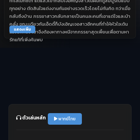
ทะเลเม็กซิโก แต่แล้วเขากลับเจอหญิงสาวในฝันที่ดูสมบูรณ์แบบ
ทุกอย่าง ตัดสินใจแต่งงานกันอย่างรวดเร็วโดยไม่ทันคิด ทว่าเมื่อ
กลับถึงบ้าน ภรรยาสาวกลับกลายเป็นคนละคนที่เอาแต่ใจและบ้า
คลั่ง ขณะเดียวกันเอ็ดดี้ก็บังเอิญเจอสาวอีกคนที่ทำให้หัวใจเต้น
แสดงเพิ่ม
แรงอีกครั้ง เขาจึงต้องหาทางหนีจากภรรยาสุดเพี้ยนเพื่อตามหา
รักแท้ที่เพิ่งค้นพบ
ตัวเล่นหลัก
พากย์ไทย