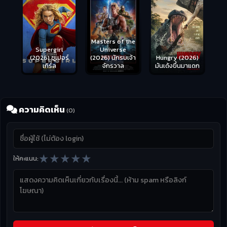
Masters of the
s
Supergirl
Universe
ือด
(2026) ซูเปอร์
Hungry (2026)
(2026) นักรบเจ้า
เกิร์ล
มันเด้งขึ้นมาแดก
จักรวาล
ความคิดเห็น
(0)
★
★
★
★
★
ให้คะแนน: