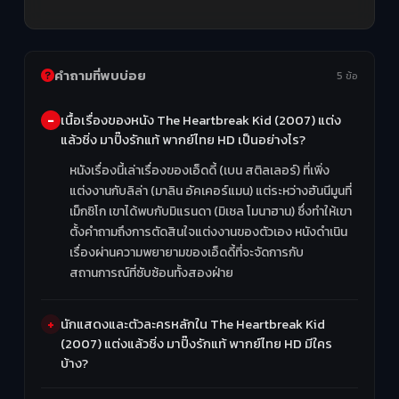
คำถามที่พบบ่อย
5 ข้อ
เนื้อเรื่องของหนัง The Heartbreak Kid (2007) แต่ง
แล้วชิ่ง มาปิ๊งรักแท้ พากย์ไทย HD เป็นอย่างไร?
หนังเรื่องนี้เล่าเรื่องของเอ็ดดี้ (เบน สติลเลอร์) ที่เพิ่ง
แต่งงานกับลิล่า (มาลิน อัคเคอร์แมน) แต่ระหว่างฮันนีมูนที่
เม็กซิโก เขาได้พบกับมิแรนดา (มิเชล โมนาฮาน) ซึ่งทำให้เขา
ตั้งคำถามถึงการตัดสินใจแต่งงานของตัวเอง หนังดำเนิน
เรื่องผ่านความพยายามของเอ็ดดี้ที่จะจัดการกับ
สถานการณ์ที่ซับซ้อนทั้งสองฝ่าย
นักแสดงและตัวละครหลักใน The Heartbreak Kid
(2007) แต่งแล้วชิ่ง มาปิ๊งรักแท้ พากย์ไทย HD มีใคร
บ้าง?