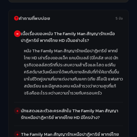
คำถามที่พบบ่อย
5 ข้อ
เนื้อเรื่องของหนัง The Family Man สัญญารักเหนือ
ปาฏิหาริย์ พากย์ไทย HD เป็นอย่างไร?
หนัง The Family Man สัญญารักเหนือปาฏิหาริย์ พากย์
ไทย HD เล่าเรื่องของแจ็ค แคมป์เบลล์ (นิโคลัส เคจ) นัก
ธุรกิจวอลล์สตรีทที่ประสบความสำเร็จและโสด แต่คืน
คริสต์มาสวันหนึ่งเขาได้พบกับชายลึกลับที่ทำให้เขาตื่นขึ้น
มาในชีวิตคู่ขนานที่เขาแต่งงานกับแคท (เทีย ลีโอนี) แฟนสาว
สมัยเรียน และมีลูกสองคน หนังสำรวจว่าความสุขที่แท้
จริงคืออะไรระหว่างความร่ำรวยกับครอบครัว
นักแสดงและตัวละครหลักใน The Family Man สัญญา
รักเหนือปาฏิหาริย์ พากย์ไทย HD มีใครบ้าง?
The Family Man สัญญารักเหนือปาฏิหาริย์ พากย์ไทย