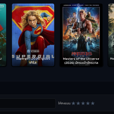
น
Supergirl (2026) ซูเปอร์
Hu
Masters of the Universe
เกิร์ล
(2026) นักรบเจ้าจักรวาล
★
★
★
★
★
ให้คะแนน: