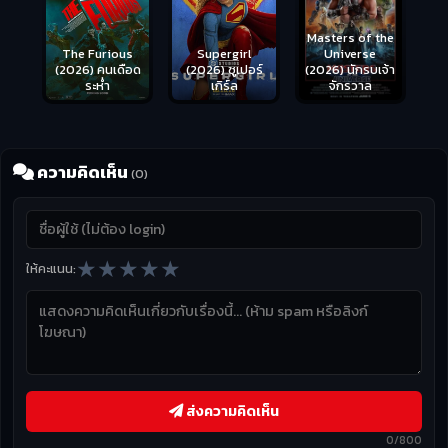
Masters of the
s
Supergirl
Universe
ือด
(2026) ซูเปอร์
(2026) นักรบเจ้า
เกิร์ล
จักรวาล
ความคิดเห็น
(0)
★
★
★
★
★
ให้คะแนน:
ส่งความคิดเห็น
0/800