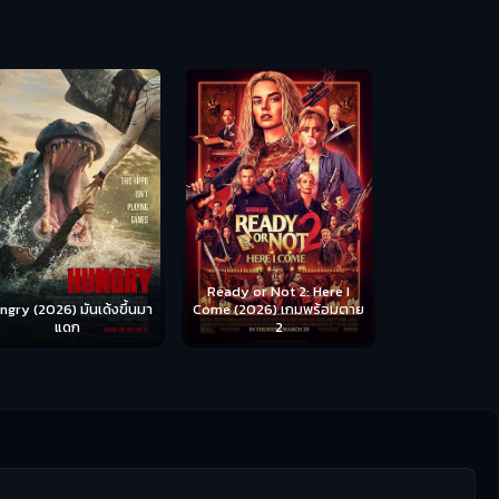
Scary Movie 
หนังจี
Ready or Not 2: Here I
ngry (2026) มันเด้งขึ้นมา
Come (2026) เกมพร้อมตาย
แดก
2