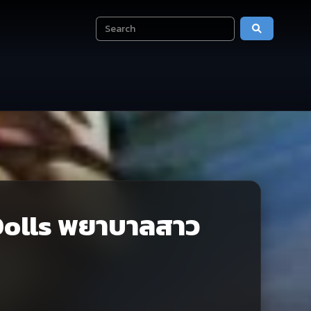
olls พยาบาลสาว