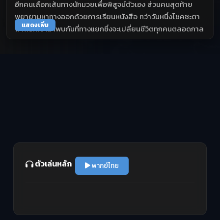
อีกคนเลือกเส้นทางนักมวยเพื่อพิสูจน์ตัวเอง ส่วนคนสุดท้าย
พยายามหาทางออกด้วยการเรียนหนังสือ ทว่าวันหนึ่งโชคชะตา
แสดงเพิ่ม
พาพวกเขามาพบกันที่ทางแยกซึ่งจะเปลี่ยนชีวิตทุกคนตลอดกาล
ตัวเล่นหลัก
พากย์ไทย