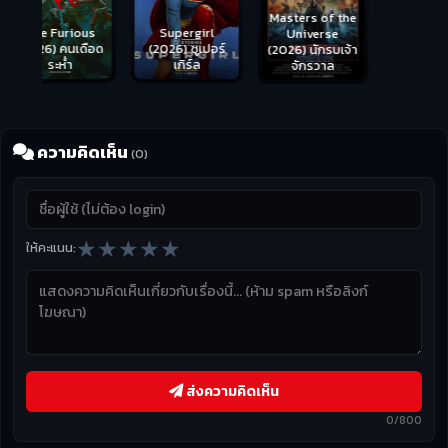
Masters of the
s
Supergirl
Universe
ือด
(2026) ซูเปอร์
Hungry (2026)
(2026) นักรบเจ้า
เกิร์ล
มันเด้งขึ้นมาแดก
จักรวาล
ความคิดเห็น
(0)
★
★
★
★
★
ให้คะแนน:
ส่งความคิดเห็น
0/800