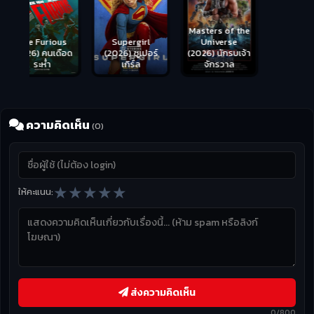
Masters of the
s
Supergirl
Universe
ือด
(2026) ซูเปอร์
Hungry (2026)
(2026) นักรบเจ้า
เกิร์ล
มันเด้งขึ้นมาแดก
จักรวาล
ความคิดเห็น
(0)
★
★
★
★
★
ให้คะแนน:
ส่งความคิดเห็น
0/800