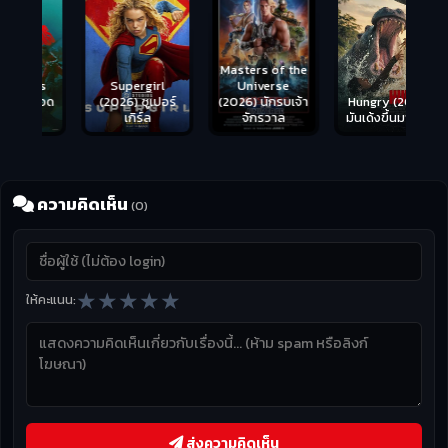
Masters of the
s
Supergirl
Universe
ือด
(2026) ซูเปอร์
Hungry (2026)
(2026) นักรบเจ้า
เกิร์ล
มันเด้งขึ้นมาแดก
จักรวาล
ความคิดเห็น
(0)
★
★
★
★
★
ให้คะแนน:
ส่งความคิดเห็น