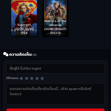
Masters of the
s
Supergirl
Universe
ือด
(2026) ซูเปอร์
Hungry (2026)
(2026) นักรบเจ้า
เกิร์ล
มันเด้งขึ้นมาแดก
จักรวาล
ความคิดเห็น
(0)
★
★
★
★
★
ให้คะแนน: