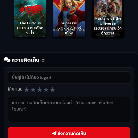
Masters of the
s
Supergirl
Universe
ือด
(2026) ซูเปอร์
Hungry (2026)
(2026) นักรบเจ้า
เกิร์ล
มันเด้งขึ้นมาแดก
จักรวาล
ความคิดเห็น
(0)
★
★
★
★
★
ให้คะแนน:
ส่งความคิดเห็น