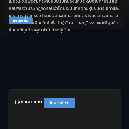
เมืองใหญ่เพื่อสมัครงานกับบริษัทของนักประดิษฐ์ในตำนาน แต่
กลับพบว่าบริษัทถูกครอบงำโดยระบบที่กีดกันหุ่นยนต์รุ่นเก่าและ
ขัดขวางนวัตกรรม โรดนีย์ต้องใช้ความคิดสร้างสรรค์และความ
แสดงเพิ่ม
ช่วยเหลือจากเพื่อนใหม่เพื่อต่อสู้กับความอยุติธรรมและพิสูจน์ว่า
หุ่นยนต์ทุกตัวมีคุณค่าไม่ว่าจะรุ่นไหน
ตัวเล่นหลัก
พากย์ไทย