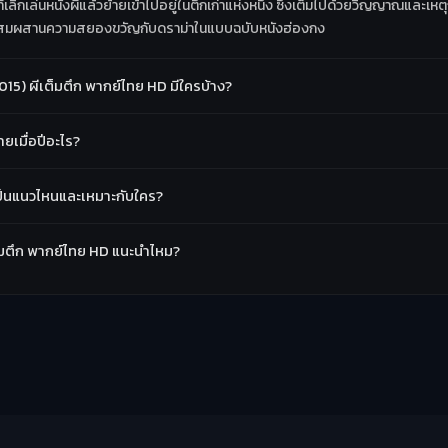
เลิกเล่นหนังผีแล้วย้ายเข้าไปอยู่ในตึกเก่าแห่งหนึ่ง ซึ่งเต็มไปด้วยวิญญาณและเหต
ังผสมผสานความสยองขวัญกับดราม่าในแบบฉบับหนังฮ่องกง
15) ผีเต็มตึก พากย์ไทย HD มีใครบ้าง?
ยเมื่อปีอะไร?
เป็นแนวไหนและเหมาะกับใคร?
เต็มตึก พากย์ไทย HD แนะนำไหม?