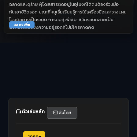
ฉลาดและดุร้าย ผู้โดยสารติดอยู่ในอุโมงค์ใต้ดินต้องร่วมมือ
กันเอาชีวิตรอด ขณะที่หนูเริ่มเรียนรู้การใช้เครื่องมือและวางแผน
โจมตีอย่างเป็นระบบ การต่อสู้เพื่อเอาชีวิตรอดกลายเป็น
แสดงเพิ่ม
สงครามแย่งชิงความอยู่รอดที่ไม่มีใครคาดคิด
ตัวเล่นหลัก
ซับไทย
1080p