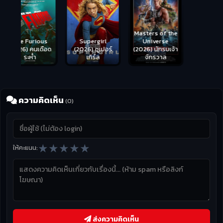
Masters of the
s
Supergirl
Universe
ือด
(2026) ซูเปอร์
Hungry (2026)
(2026) นักรบเจ้า
เกิร์ล
มันเด้งขึ้นมาแดก
จักรวาล
ความคิดเห็น
(0)
★
★
★
★
★
ให้คะแนน:
ส่งความคิดเห็น