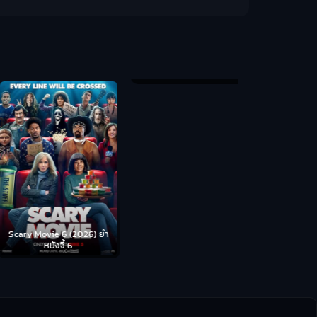
Backrooms (
ห้อง
cary Movie 6 (2026) ยำ
Disclosure Day (2026) วัน
หนังจี้ 6
เปิดโปง ไขปริศนาลวงโลก