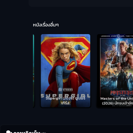
หนังเรื่องอื่นๆ
us (2026) คน
Supergirl (2026) ซูเปอร์
Masters of the Univer
อดระห่ำ
เกิร์ล
(2026) นักรบเจ้าจักรว