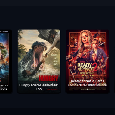
Ready or Not 2: Here I
Hungry (2026) มันเด้งขึ้นมา
Come (2026) เกมพร้อมตาย
S
se
แดก
2
าล