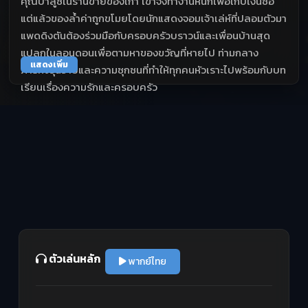
คุณป้าลูซี่ในร้านขายของเก่า เขาจึงทำงานหนักเพื่อเก็บเงินซื้อ
แต่แล้วของล้ำค่าถูกขโมยโดยนักแสดงจอมเจ้าเล่ห์ที่ปลอมตัวมา
แพดดิงตันต้องร่วมมือกับครอบครัวบราวน์และเพื่อนบ้านสุด
แปลกในลอนดอนเพื่อตามหาของขวัญที่หายไป ท่ามกลาง
แสดงเพิ่ม
ภารกิจวุ่นวายและความซุกซนที่ทำให้ทุกคนหัวเราะไปพร้อมกับบท
เรียนเรื่องความรักและครอบครัว
ตัวเล่นหลัก
พากย์ไทย