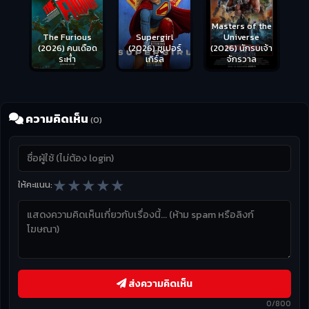
Masters of the
s
Supergirl
Universe
ือด
(2026) ซูเปอร์
(2026) นักรบเจ้า
เกิร์ล
จักรวาล
ความคิดเห็น
(0)
★
★
★
★
★
ให้คะแนน:
ส่งความคิดเห็น
0/800