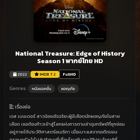
National Treasure: Edge of History
Season 1 พากย์ไทย HD
2022
IMDB 7.2
FullHD
Genres:
หนังแอคชั่น
ผจญภัย
เรื่องย่อ
เจส เบนเดอร์ สาวน้อยอัจฉริยะผู้มีเลือดนักผจญภัยในสาย
เลือด เธอต้องก้าวเข้าสู่โลกแห่งการตามล่าขุมทรัพย์ที่ซุกซ่อน
อยู่ภายใต้ประวัติศาสตร์อเมริกา เมื่อเบาะแสจากอดีตของ
ครอบครัวนำไปสู่ปริศนาที่เชื่อมโยงกับสมบัติประจำชาติที่