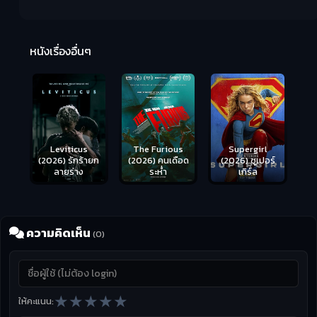
Ma
หนังเรื่องอื่นๆ
(2
Leviticus
The Furious
Supergirl
(2026) รักร้ายก
(2026) คนเดือด
(2026) ซูเปอร์
ลายร่าง
ระห่ำ
เกิร์ล
ความคิดเห็น
(0)
★
★
★
★
★
ให้คะแนน: