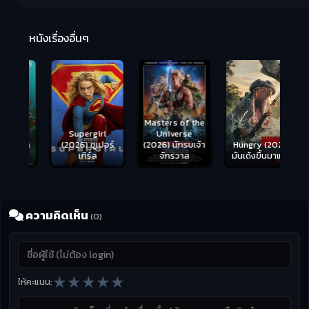
R
2:
หนังเรื่องอื่นๆ
Masters of the
s
Supergirl
Universe
ือด
(2026) ซูเปอร์
Hungry (2026)
(2026) นักรบเจ้า
เกิร์ล
มันเด้งขึ้นมาแดก
จักรวาล
ความคิดเห็น
(0)
★
★
★
★
★
ให้คะแนน: