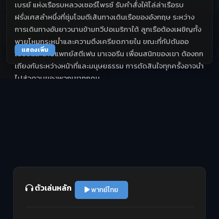
เบรย์ แห่งเรือรบหลวงเซอร์ไพรซ์ รับคำสั่งให้ไล่ล่าเรือรบ
ฝรั่งเศสลำหนึ่งที่ซุ่มโจมตีเส้นทางเดินเรือของอังกฤษ ระหว่าง
การเดินทางอันยาวนานข้ามทวีปอเมริกาใต้ ลูกเรือต้องเผชิญทั้ง
พายุโหมกระหน่ำและความตึงเครียดภายใน ขณะที่กัปตันออ
แสดงเพิ่ม
เบรย์และนายแพทย์สตีเฟน มาเจอรีน เพื่อนสนิทของเขา ต้องถก
เถียงกันระหว่างหน้าที่และมนุษยธรรม การตัดสินใจทุกครั้งอาจนำ
ไปสู่จุดจบของพวกเขาทุกคน
ตัวเล่นหลัก
พากย์ไทย