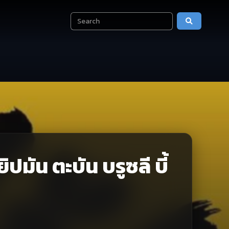
มัน ตะบัน บรูซลี บี้