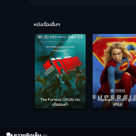
หนังเรื่องอื่นๆ
us (2026) คน
Supergirl (2026) ซูเปอร์
Masters of the Univer
อดระห่ำ
เกิร์ล
(2026) นักรบเจ้าจักรว
ความคิดเห็น
(0)