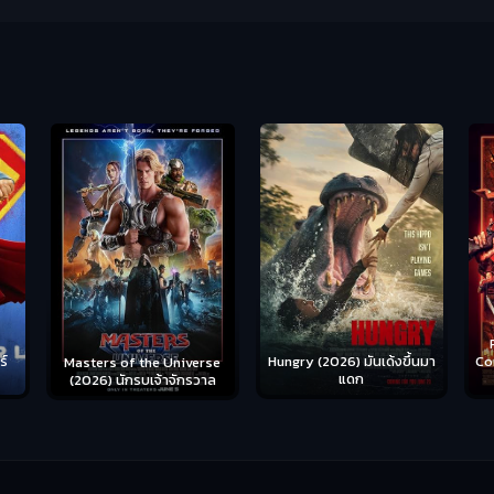
Ready or Not 2: Here I
Hungry (2026) มันเด้งขึ้นมา
Come (2026) เกมพร้อมตาย
S
se
แดก
2
าล