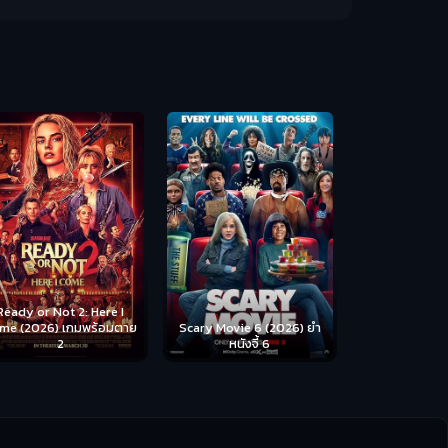
Disclosure Day (2026) วัน
Backrooms (
เปิดโปง ไขปริศนาลวงโลก
ห้อง
cary Movie 6 (2026) ยำ
หนังจี้ 6