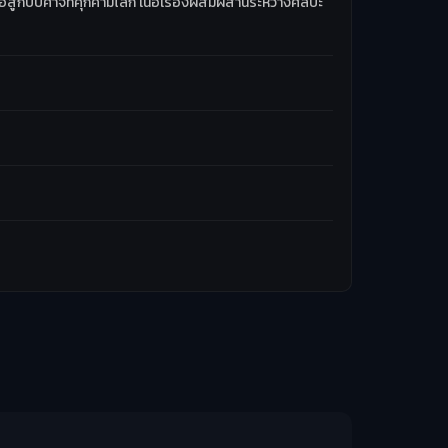
ู้กับปีศาจที่คุกคามโลก เนื้อเรื่องผสมผสานระหว่างศิลปะ