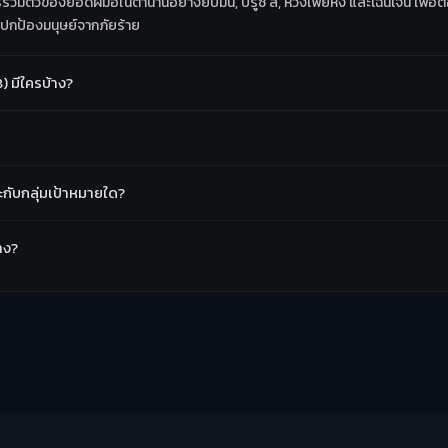
ตัวของยอดฝีมือในตำนานอย่างยิปมัน, บรูซ ลี, หวงเฟยหง และเฉินเจิน เพื่อต่อส
นปกป้องมนุษย์จากภัยร้าย
 มีใครบ้าง?
กับกลุ่มเป้าหมายใด?
าง?