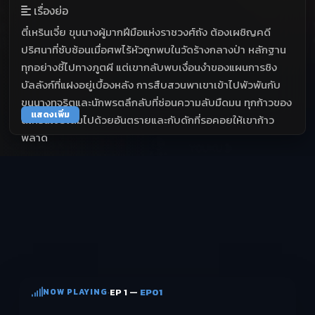
เรื่องย่อ
ตี๋เหรินเจี๋ย ขุนนางผู้มากฝีมือแห่งราชวงศ์ถัง ต้องเผชิญคดี
ปริศนาที่ซับซ้อนเมื่อศพไร้หัวถูกพบในวัดร้างกลางป่า หลักฐาน
ทุกอย่างชี้ไปทางภูตผี แต่เขากลับพบเงื่อนงำของแผนการชิง
บัลลังก์ที่แฝงอยู่เบื้องหลัง การสืบสวนพาเขาเข้าไปพัวพันกับ
ขุนนางทุจริตและนักพรตลึกลับที่ซ่อนความลับมืดมน ทุกก้าวของ
แสดงเพิ่ม
ตี๋เหรินเจี๋ยเต็มไปด้วยอันตรายและกับดักที่รอคอยให้เขาก้าว
พลาด
NOW PLAYING
·
EP 1 —
EP01