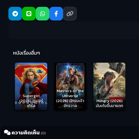
R
2:
หนังเรื่องอื่นๆ
Masters of the
s
Supergirl
Universe
ือด
(2026) ซูเปอร์
Hungry (2026)
(2026) นักรบเจ้า
เกิร์ล
มันเด้งขึ้นมาแดก
จักรวาล
ความคิดเห็น
(0)