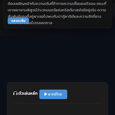
ต้องเผชิญหน้ากับความจริงที่ท้าทายความเชื่อของตัวเอง ขณะที่
เขาพยายามพิสูจน์ว่าเวทมนตร์แห่งคริสต์มาสยังมีอยู่จริง ความ
สัมพันธ์ของทั้งคู่พาเธอไปพบกับปาฏิหาริย์และความรักที่อาจ
แสดงเพิ่ม
เปลี่ยนชีวิตเธอไปตลอดกาล
ตัวเล่นหลัก
พากย์ไทย