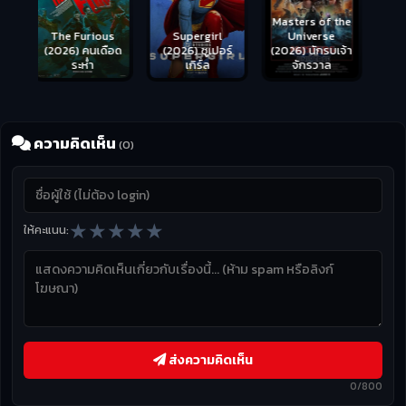
Masters of the
s
Supergirl
Universe
ือด
(2026) ซูเปอร์
(2026) นักรบเจ้า
เกิร์ล
จักรวาล
ความคิดเห็น
(0)
★
★
★
★
★
ให้คะแนน:
ส่งความคิดเห็น
0/800