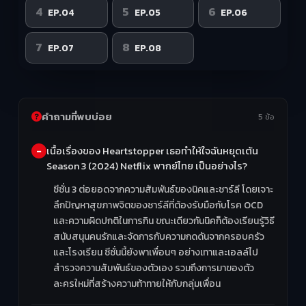
4
5
6
EP.04
EP.05
EP.06
7
8
EP.07
EP.08
คำถามที่พบบ่อย
5 ข้อ
เนื้อเรื่องของ Heartstopper เธอทำให้ใจฉันหยุดเต้น
Season 3 (2024) Netflix พากย์ไทย เป็นอย่างไร?
ซีซั่น 3 ต่อยอดจากความสัมพันธ์ของนิคและชาร์ลี โดยเจาะ
ลึกปัญหาสุขภาพจิตของชาร์ลีที่ต้องรับมือกับโรค OCD
และความผิดปกติในการกิน ขณะเดียวกันนิคก็ต้องเรียนรู้วิธี
สนับสนุนคนรักและจัดการกับความกดดันจากครอบครัว
และโรงเรียน ซีซั่นนี้ยังพาเพื่อนๆ อย่างเทาและเอลล์ไป
สำรวจความสัมพันธ์ของตัวเอง รวมถึงการมาของตัว
ละครใหม่ที่สร้างความท้าทายให้กับกลุ่มเพื่อน