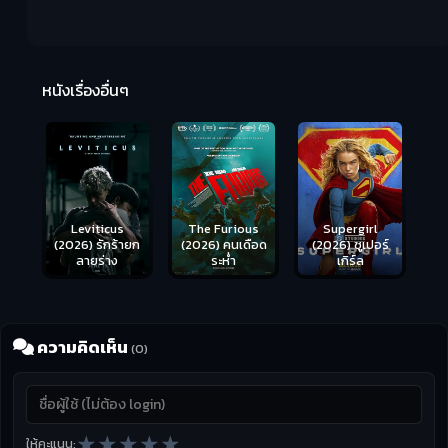
Ma
หนังเรื่องอื่นๆ
(2
Leviticus
The Furious
Supergirl
(2026) รักร้ายก
(2026) คนเดือด
(2026) ซูเปอร์
ลายร่าง
ระห่ำ
เกิร์ล
ความคิดเห็น
(0)
★
★
★
★
★
ให้คะแนน: