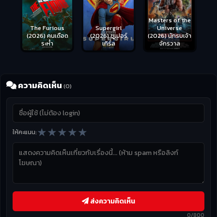
Masters of the
s
Supergirl
Universe
ือด
(2026) ซูเปอร์
(2026) นักรบเจ้า
เกิร์ล
จักรวาล
ความคิดเห็น
(0)
★
★
★
★
★
ให้คะแนน:
ส่งความคิดเห็น
0/800