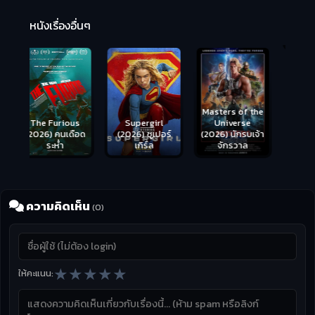
R
2:
หนังเรื่องอื่นๆ
Hungry (2026)
มันเด้งขึ้นมาแดก
Masters of the
s
Supergirl
Universe
ือด
(2026) ซูเปอร์
(2026) นักรบเจ้า
เกิร์ล
จักรวาล
ความคิดเห็น
(0)
★
★
★
★
★
ให้คะแนน: