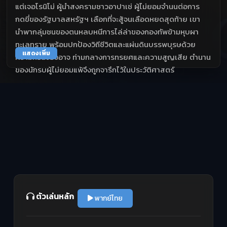
แต่เจอโรนิโม่ ผู้นำสงครามชาวอาปาเช่ ผู้ไม่ยอมจำนนต่อการ
กดขี่ของรัฐบาลสหรัฐฯ เลือกที่จะสู้จนเลือดหยดสุดท้าย เขา
นำพากลุ่มชนของตนหลบหนีการไล่ล่าของกองทัพข้ามหุบผา
ทะเลทราย พร้อมปกป้องวิถีชีวิตและแผ่นดินบรรพบุรษด้วย
แสดงเพิ่ม
ความทรนงองอาจ ท่ามกลางการทรยศและความสูญเสีย ตำนาน
ของนักรบผู้ไม่ยอมแพ้จึงถูกจารึกไว้ในประวัติศาสตร์
ตัวเล่นหลัก
พากย์ไทย