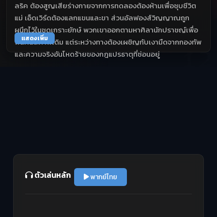
ลริค ต้องสูญเสียร่างกายจากการทดลองต้องห้ามเพื่อชุบชีวิต
แม่ เอ็ดเวิร์ดต้องแลกแขนและขา ส่วนอัลฟองส์วิญญาณถูก
ผนึกไว้ในชุดเกราะยักษ์ พวกเขาออกตามหาศิลานักปราชญ์เพื่อ
แสดงเพิ่ม
ฟื้นคืนสภาพเดิม แต่ระหว่างทางต้องเผชิญกับเงามืดจากกองทัพ
และความจริงอันโหดร้ายของกฎแปรธาตุที่ซ่อนอยู่
ตัวเล่นหลัก
พากย์ไทย