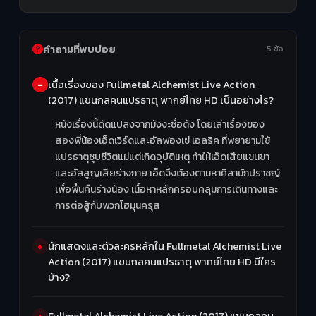
คำถามที่พบบ่อย
5 ข้อ
เนื้อเรื่องของ Fullmetal Alchemist Live Action
(2017) แขนกลคนแปรธาตุ พากย์ไทย HD เป็นอย่างไร?
หนังเรื่องนี้ดัดแปลงจากมังงะชื่อดัง โดยเล่าเรื่องของ
สองพี่น้องเอ็ดเวิร์ดและอัลฟองเซ่ เอลริค ที่พยายามใช้
แปรธาตุชุบชีวิตแม่แต่เกิดอุบัติเหตุ ทำให้เอ็ดเสียแขนขา
และอัลสูญเสียร่างกาย เอ็ดจึงต้องตามหาศิลานักปราชญ์
เพื่อฟื้นคืนร่างน้อง เนื้อหาหลักครอบคลุมการเดินทางและ
การต่อสู้กับพวกโฮมุนครุส
นักแสดงและตัวละครหลักใน Fullmetal Alchemist Live
Action (2017) แขนกลคนแปรธาตุ พากย์ไทย HD มีใคร
บ้าง?
Fullmetal Alchemist Live Action (2017) แขนกลคน