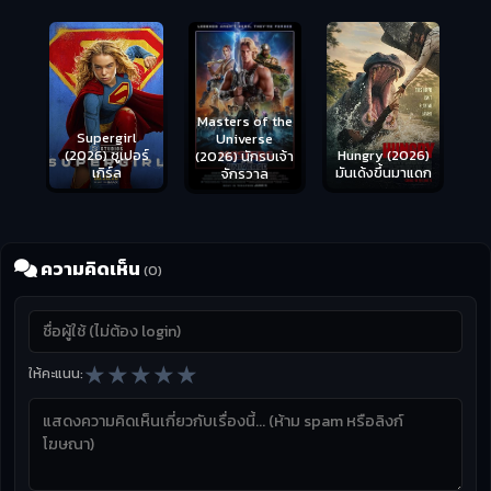
Masters of the
s
Supergirl
Universe
ือด
(2026) ซูเปอร์
Hungry (2026)
(2026) นักรบเจ้า
เกิร์ล
มันเด้งขึ้นมาแดก
จักรวาล
ความคิดเห็น
(0)
★
★
★
★
★
ให้คะแนน: