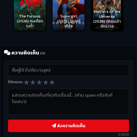
Masters of the
s
Supergirl
Universe
ือด
(2026) ซูเปอร์
(2026) นักรบเจ้า
เกิร์ล
จักรวาล
ความคิดเห็น
(0)
★
★
★
★
★
ให้คะแนน:
ส่งความคิดเห็น
0/800