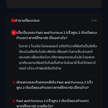
คำถามที่พบบ่อย
5 ข้อ
เนื้อเรื่องของ Fast and Furious 2 (เร็วคูณ 2 ดับเบิ้ลแรง
ท้านรก) พากย์ไทย HD เป็นอย่างไร?
ในภาค 2 ไบรอัน โอคอนเนอร์ อดีตตำรวจที่ผันตัวเป็นนักซิ่ง
ต้องร่วมมือกับโรมัน เพียร์ซ เพื่อนเก่า ในการสืบสวนคดี
ของเฟด เพื่อเคลียร์ประวัติอาชญากรของโรมัน โดยพวก
เขาต้องแทรกซึมเข้าไปในแก๊งค้ายาในไมอามี่ ซึ่งนำโดยคาร์
เตอร์ เวโรน เจ้าพ่อนักซิ่งตัวร้าย
นักแสดงและตัวละครหลักใน Fast and Furious 2 (เร็ว
คูณ 2 ดับเบิ้ลแรงท้านรก) พากย์ไทย HD มีใครบ้าง?
Fast and Furious 2 (เร็วคูณ 2 ดับเบิ้ลแรงท้านรก)
พากย์ไทย HD ฉายปีอะไร?