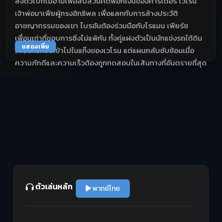
ส่งตัวไปที่ไมอามี่เพื่อสืบสวนคดีฟอกเงินของคาร์เตอร์ เวโรน
เจ้าพ่อมาเฟียผู้ทรงอิทธิพล เพื่อแลกกับการล้างประวัติ
อาชญากรรมของเขา ไบรอันต้องร่วมมือกับโรแมน เพียร์ซ
เพื่อนเก่าที่ชอบการซิ่งไม่แพ้กัน ทั้งคู่แฝงตัวเป็นนักแข่งรถใต้ดิน
แสดงเพิ่ม
เพื่อแทรกซึมเข้าไปในแก๊งของเวโรน แต่แผนกลับซับซ้อนเมื่อ
ความภักดีและความเร็วต้องถูกทดสอบในเส้นทางที่อันตรายที่สุด
ตัวเล่นหลัก
พากย์ไทย