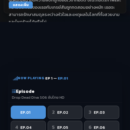
แสดงเพิ่ม
ความสัมพันธ์ของเธอกับเกรย์สันถูกทดสอบอย่างหนัก เธอจะ
สามารถรักษาสมดุลระหว่างหัวใจและเหตุผลในโลกที่ทั้งสวยงาม
และโหดร้ายได้หรือไม่
NOW PLAYING
·
EP 1 —
EP.01
Episode
Drop Dead Diva S06 ซับไทย HD
1
2
3
EP.01
EP.02
EP.03
4
5
6
EP.04
EP.05
EP.06