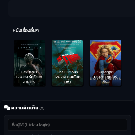
Ma
หนังเรื่องอื่นๆ
(2
Leviticus
The Furious
Supergirl
(2026) รักร้ายก
(2026) คนเดือด
(2026) ซูเปอร์
ลายร่าง
ระห่ำ
เกิร์ล
ความคิดเห็น
(0)