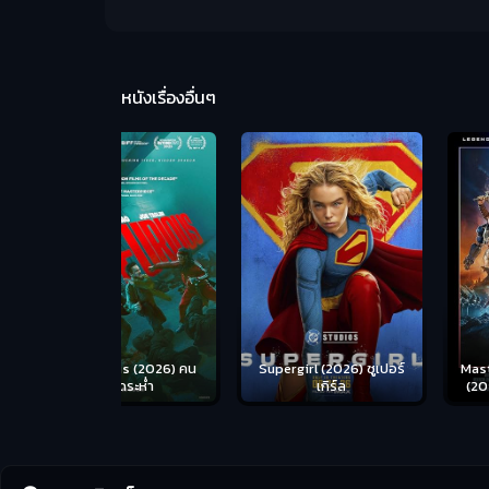
หนังเรื่องอื่นๆ
us (2026) คน
Supergirl (2026) ซูเปอร์
Masters of the Univer
อดระห่ำ
เกิร์ล
(2026) นักรบเจ้าจักรว