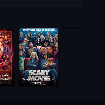
Backrooms (
ห้อง
cary Movie 6 (2026) ยำ
Disclosure Day (2026) วัน
หนังจี้ 6
เปิดโปง ไขปริศนาลวงโลก