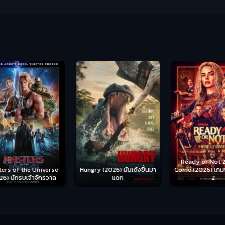
Ready or Not 2: Here I
Hungry (2026) มันเด้งขึ้นมา
Come (2026) เกมพร้อมตาย
S
se
แดก
2
าล