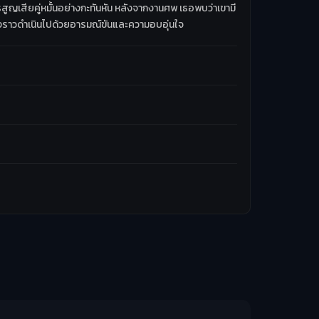
รสูญเสียคู่หมั้นอย่างกะทันหัน หลังจากงานศพ เธอพบว่าเขามี
 เรื่องราวดำเนินไปด้วยอารมณ์ขันและความอบอุ่นใจ