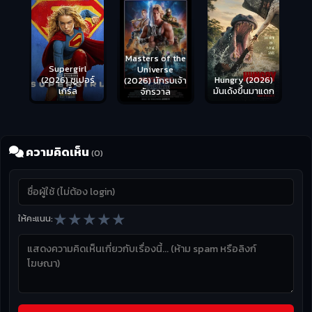
Masters of the
s
Supergirl
Universe
ือด
(2026) ซูเปอร์
Hungry (2026)
(2026) นักรบเจ้า
เกิร์ล
มันเด้งขึ้นมาแดก
จักรวาล
ความคิดเห็น
(0)
★
★
★
★
★
ให้คะแนน: