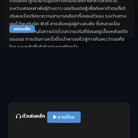
จำในอดีต ถูกส่งมาปฏิบัติภารกิจบนโลกท่ามกลางสงคราม
ระหว่างสองเผ่าพันธุ์ต่างดาว เธอต้องต่อสู้เพื่อค้นหาตัวตนที่แท้
จริงและไขปริศนาความสามารถอันน่าทึ่งของตัวเอง ระหว่างทาง
เธอได้พบกับนิค ฟิวรี สายลับหนุ่มผู้ช่างสงสัย ซึ่งกลายเป็น
แสดงเพิ่ม
พันธมิตรสำคัญในการเปิดโปงความจริงที่ซ่อนอยู่เบื้องหลังอดีต
ของเธอ การเดินทางครั้งนี้จะนำพาเธอไปสู่การค้นพบว่าเธอคือ
ใคร และพลังที่แท้จริงของเธอคืออะไร
ตัวเล่นหลัก
พากย์ไทย