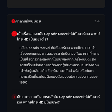
คำถามที่พบบ่อย
5 ข้อ
เนื้อเรื่องของหนัง Captain Marvel กัปตันมาร์เวล พากย์
ไทย HD เป็นอย่างไร?
หนัง Captain Marvel กัปตันมาร์เวล พากย์ไทย HD เล่า
เรื่องของแครอล แดนเวอร์ส นักบินกองทัพอากาศที่กลาย
เป็นฮีโร่จักรวาลหลังจากได้รับพลังจากเครื่องยนต์แสง
ความเร็วเหนือแสง เธอต้องต่อสู้กับสงครามระหว่างสอง
เผ่าพันธุ์เอเลี่ยน คือ ชีอาร์และสครัลล์ พร้อมกับค้นหา
ความจริงเกี่ยวกับอดีตของตัวเองบนโลกในช่วงทศวรรษ
1990
นักแสดงและตัวละครหลักใน Captain Marvel กัปตันมาร์
เวล พากย์ไทย HD มีใครบ้าง?