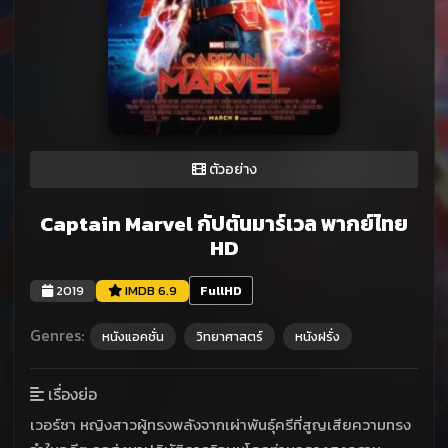
ตัวอย่าง
Captain Marvel กัปตันมาร์เวล พากย์ไทย
HD
2019
IMDB 6.9
FullHD
Genres:
หนังแอคชั่น
วิทยาศาสตร์
หนังฝรั่ง
เรื่องย่อ
เวอร์ซา หญิงสาวผู้ทรงพลังจากเผ่าพันธุ์ครีที่สูญเสียความทรง