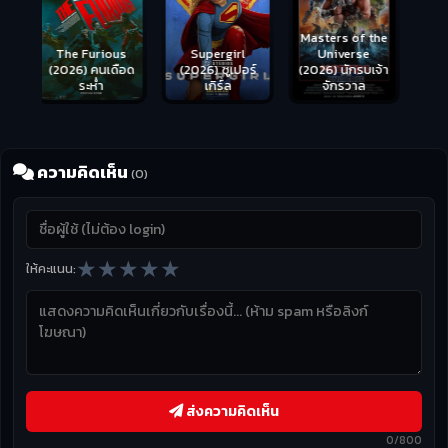
Masters of the
s
Supergirl
Universe
ือด
(2026) ซูเปอร์
(2026) นักรบเจ้า
เกิร์ล
จักรวาล
ความคิดเห็น
(0)
★
★
★
★
★
ให้คะแนน:
ส่งความคิดเห็น
0/800