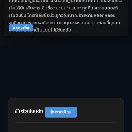
เคยเป็นที่อยู่ของฆาตกรโรคจิตที่ถูกสาปให้ตายไม่ดี เมื่อพวกเธอ
เริ่มได้ยินเสียงกระซิบชื่อ "บายบายแมน" ทุกคืน ความสยองก็
เริ่มต้นขึ้น ใครที่เอ่ยชื่อนี้จะถูกวิญญาณร้ายตามหลอกหลอน
จนถึงตาย พวกเธอต้องหาทางหยุดวงจรความตายก่อนที่ทุกคน
แสดงเพิ่ม
จะต้องจากโลกนี้ไปแบบไม่มีวันกลับ
ตัวเล่นหลัก
พากย์ไทย