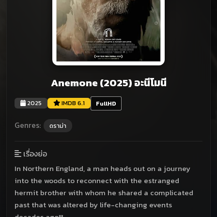
Anemone (2025) อะนีโมนี
2025
IMDB 6.1
FullHD
Genres:
ดราม่า
เรื่องย่อ
In Northern England, a man heads out on a journey
into the woods to reconnect with the estranged
hermit brother with whom he shared a complicated
past that was altered by life-changing events
decades ago!!!