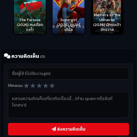
Masters of the
s
Supergirl
Universe
ือด
(2026) ซูเปอร์
(2026) นักรบเจ้า
เกิร์ล
จักรวาล
ความคิดเห็น
(0)
★
★
★
★
★
ให้คะแนน:
ส่งความคิดเห็น