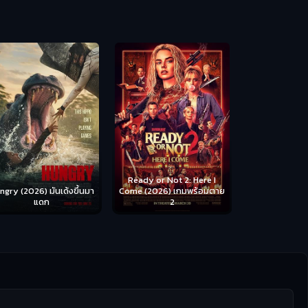
Scary Movie 
หนังจี
Ready or Not 2: Here I
ngry (2026) มันเด้งขึ้นมา
Come (2026) เกมพร้อมตาย
แดก
2