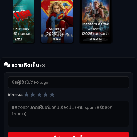
Masters of the
s
Supergirl
Universe
ือด
(2026) ซูเปอร์
(2026) นักรบเจ้า
เกิร์ล
จักรวาล
ความคิดเห็น
(0)
★
★
★
★
★
ให้คะแนน: