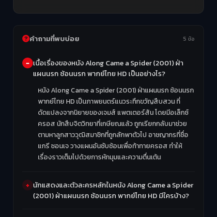
คำถามที่พบบ่อย
5 ข้อ
เนื้อเรื่องของหนัง Along Came a Spider (2001) ฝ่า
แผนนรก ซ้อนนรก พากย์ไทย HD เป็นอย่างไร?
หนัง Along Came a Spider (2001) ฝ่าแผนนรก ซ้อนนรก
พากย์ไทย HD เป็นภาพยนตร์แนวระทึกขวัญสืบสวน ที่
ดัดแปลงจากนิยายของเจมส์ แพตเตอร์สัน โดยมีอเล็กซ์
ครอส นักสืบจิตวิทยาที่เกษียณแล้ว ถูกเรียกกลับมาช่วย
ตามหาลูกสาววุฒิสมาชิกที่ถูกลักพาตัวไป อาชญากรที่ชื่อ
แกรี ซอนเจ วางแผนอันซับซ้อนเพื่อท้าทายครอส ทำให้
เรื่องราวเต็มไปด้วยการหักมุมและความตื่นเต้น
นักแสดงและตัวละครหลักในหนัง Along Came a Spider
(2001) ฝ่าแผนนรก ซ้อนนรก พากย์ไทย HD มีใครบ้าง?