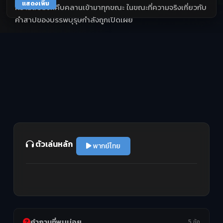
แสดงเพิ่ม
ความสยองที่คืบคลานเข้ามาทุกขณะ ในขณะที่ความจริงเกี่ยวกับ
คำสาปของบรรพบุรุษกำลังถูกเปิดเผย
ตัวเล่นหลัก
พากย์ไทย
คำถามที่พบบ่อย
5 ข้อ