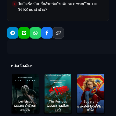
มีหนังเรื่องไหนที่คล้ายกับบ้านผีปอบ 8 พากย์ไทย HD
(1992) แนะนำบ้าง?
Ma
หนังเรื่องอื่นๆ
(2
Leviticus
The Furious
Supergirl
(2026) รักร้ายก
(2026) คนเดือด
(2026) ซูเปอร์
ลายร่าง
ระห่ำ
เกิร์ล