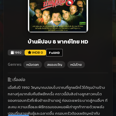
บ้านผีปอบ 8 พากย์ไทย HD
1992
IMDB 0
FullHD
Genres:
หนังตลก
สยองขวัญ
หนังไทย
เรื่องย่อ
เมื่อถึงปี 1992 วิญญาณปอบโบราณที่ถูกผนึกไว้ใต้ถุนบ้านร้าง
กลางทุ่งนากลับคืนชีพอีกครั้ง คราวนี้มันสิงร่างลูกสาวคนโต
ของครอบครัวที่เพิ่งย้ายเข้ามาอยู่ ก่อนจะแพร่ระบาดสู่คนอื่นๆ ที
ละคน ความเชื่อและพิธีกรรมของหมอผีเก่าถูกท้าทายด้วยพลัง
ปอบที่กลายพันธุ์และฉลาดขึ้น ครอบครัวต้องเผชิญหน้ากับ