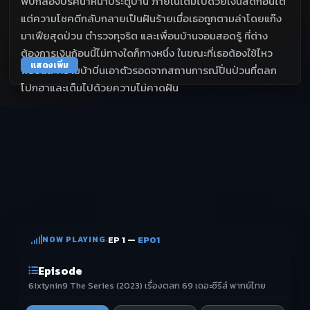
พบกล่องปริศนาหน้าประตูบ้าน ภายในเต็มไปด้วยเงินสดก้อนโต
แต่ความโชคดีกลับกลายเป็นฝันร้ายเมื่อเธอถูกตามล่าโดยแก๊ง
มาเฟียสุดป่วน ตำรวจทุจริต และเพื่อนบ้านจอมสอดรู้ ที่ต่าง
ต้องการเงินก้อนนี้ไม่ทางใดก็ทางหนึ่ง ในขณะที่เธอต้องใช้ไหว
แสดงเพิ่ม
พริบและความบ้าบิ่นเอาตัวรอดจากสถานการณ์ปั่นป่วนที่ตลก
โปกฮาและเต็มไปด้วยความไม่คาดฝัน
NOW PLAYING
·
EP 1 —
EP01
Episode
6ixtynin9 The Series (2023) เรื่องตลก 69 เดอะซีรีส์ พากย์ไทย