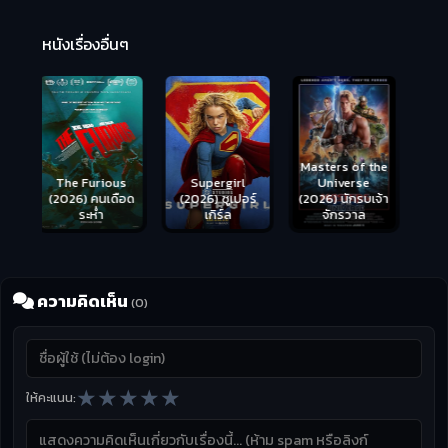
R
2:
หนังเรื่องอื่นๆ
Masters of the
s
Supergirl
Universe
ือด
(2026) ซูเปอร์
Hungry (2026)
(2026) นักรบเจ้า
เกิร์ล
มันเด้งขึ้นมาแดก
จักรวาล
ความคิดเห็น
(0)
★
★
★
★
★
ให้คะแนน: