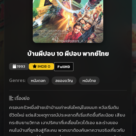
บ้านผีปอบ 10 ผีปอบ พากย์ไทย
1993
IMDB 0
FullHD
Genres:
หนังตลก
สยองขวัญ
หนังไทย
เรื่องย่อ
ครอบครัวหนึ่งย้ายเข้าบ้านเก่าหลังใหญ่ในชนบท หวังเริ่มต้น
ชีวิตใหม่ แต่แล้วเหตุการณ์ประหลาดก็เริ่มเกิดขึ้นทีละน้อย เสียง
กระซิบยามวิกาล เงาปริศนาที่เคลื่อนไหวได้เอง และร่างของ
คนในบ้านที่ถูกสิงสู่ทีละคน พวกเขาต้องค้นหาความจริงเกี่ยวกับ