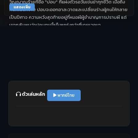
วิญญาณร้ายที่ชื่อ "ปอบ" ที่แฝงตัวรอวันเข่นฆ่าทุกชีวิต เมื่อถึง
แสดงเพิ่ม
คืนเดือนหงาย ปอบจะออกอาละวาดและเปลี่ยนร่างผู้คนให้กลาย
เป็นปีศาจ ความหวังสุดท้ายอยู่ที่หมอผีผู้ชำนาญการปราบผี แต่
เขากลับพบว่าปอบตนนี้แข็งแกร่งกว่าที่เคยเจอมา
ตัวเล่นหลัก
พากย์ไทย