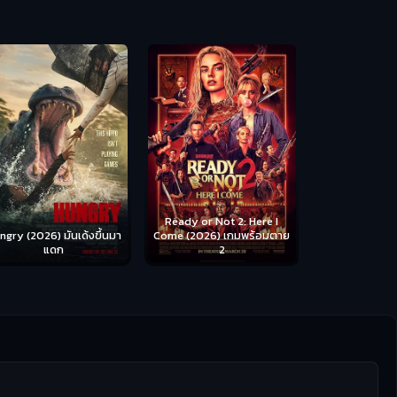
Scary Movie 
หนังจี
Ready or Not 2: Here I
ngry (2026) มันเด้งขึ้นมา
Come (2026) เกมพร้อมตาย
แดก
2