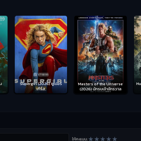
น
Supergirl (2026) ซูเปอร์
Hu
Masters of the Universe
เกิร์ล
(2026) นักรบเจ้าจักรวาล
★
★
★
★
★
ให้คะแนน: