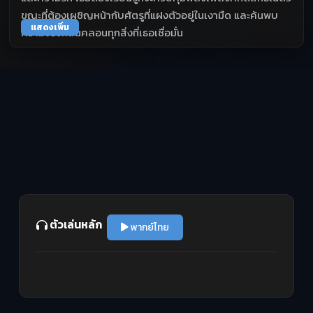
ขณะที่ต้องเผชิญหน้ากับศัตรูที่แฝงตัวอยู่ในเงามืด และค้นพบ
แสดงเพิ่ม
ความจริงที่สั่นคลอนทุกสิ่งที่เธอเชื่อมั่น
ตัวเล่นหลัก
พากย์ไทย