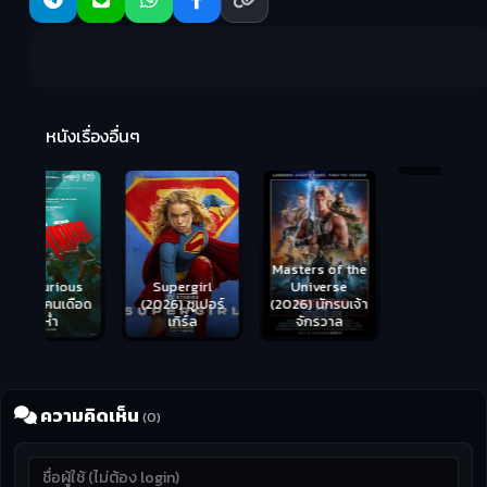
R
2:
หนังเรื่องอื่นๆ
Hungry (2026)
มันเด้งขึ้นมาแดก
Masters of the
s
Supergirl
Universe
ือด
(2026) ซูเปอร์
(2026) นักรบเจ้า
เกิร์ล
จักรวาล
ความคิดเห็น
(0)