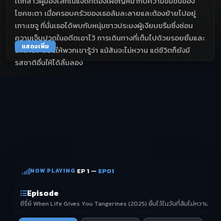
เด็กสาวผู้มองโลกในแง่ดีที่ต้องเผชิญหน้ากับความขมขื่นของ
โชคชะตา เมื่อครอบครัวของเธอล้มละลายและต้องย้ายไปอยู่
เกาะเชจู ที่นั่นเธอได้พบกับหนุ่มชาวประมงผู้เงียบขรึมซึ่งซ่อน
ความเจ็บปวดในอดีตเอาไว้ การเดินทางที่เต็มไปด้วยรอยยิ้มและ
แสดงเพิ่ม
น้ำตานี้จะสอนให้พวกเขารู้ว่า แม้ส้มจะไม่หวาน แต่ชีวิตก็ยังมี
รสชาติอื่นให้ได้ลิ้มลอง
NOW PLAYING
·
EP 1 —
EP01
Episode
ซีรี่ย์ When Life Gives You Tangerines (2025) ยิ้มไว้ในวันที่ส้มไม่หวาน ซีรี่ย์