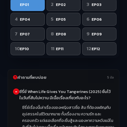
1
2
3
EP01
EP02
EP03
4
5
6
EP04
EP05
EP06
7
8
9
EP07
EP08
EP09
10
11
12
EP10
EP11
EP12
คำถามที่พบบ่อย
5 ข้อ
ซีรี่ย์ When Life Gives You Tangerines (2025) ยิ้มไว้
ในวันที่ส้มไม่หวาน มีเนื้อเรื่องเกี่ยวกับอะไร?
ซีรี่ย์เรื่องนี้เล่าเรื่องของหญิงสาวชื่อ ส้ม ที่ต้องเผชิญกับ
อุปสรรคในชีวิตมากมาย ทั้งเรื่องงาน ความรัก และ
ครอบครัว แต่เธอเลือกที่จะยิ้มสู้และมองหาความหวังแม้ใน