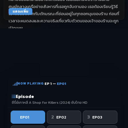
ศูนย์กลางเครือข่ายสังหารที่เธอถูกจับตามอง เธอต้องเรียนรู้วิธี
แสดงเพิ่ม
เอาตัวรอดจากกับดักมรณะที่ซ่อนอยู่ในทุกซอกมุมของร้าน ก่อนที่
เวลาจะหมดลงและความจริงเกี่ยวกับตัวตนของเจ้าของร้านจะถูก
เปิดเผย
NOW PLAYING
·
EP 1 —
EP01
Episode
ซีรี่ย์เกาหลี A Shop for Killers (2024) ซับไทย HD
1
2
3
EP01
EP02
EP03