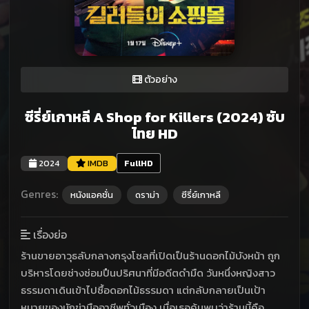
ตัวอย่าง
ซีรี่ย์เกาหลี A Shop for Killers (2024) ซับ
ไทย HD
2024
IMDB
FullHD
Genres:
หนังแอคชั่น
ดราม่า
ซีรี่ย์เกาหลี
เรื่องย่อ
ร้านขายอาวุธลับกลางกรุงโซลที่เปิดเป็นร้านดอกไม้บังหน้า ถูก
บริหารโดยช่างซ่อมปืนปริศนาที่มีอดีตดำมืด วันหนึ่งหญิงสาว
ธรรมดาเดินเข้าไปซื้อดอกไม้ธรรมดา แต่กลับกลายเป็นเป้า
หมายของนักฆ่ามืออาชีพทั่วเมือง เมื่อเธอค้นพบว่าร้านนี้คือ