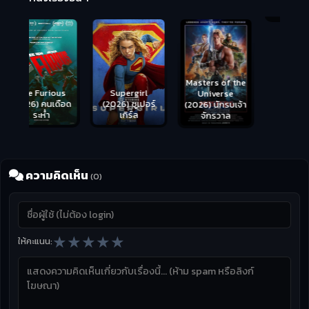
มันเด้งขึ้นมาแดก
Masters of the
s
Supergirl
Universe
ือด
(2026) ซูเปอร์
(2026) นักรบเจ้า
เกิร์ล
จักรวาล
ความคิดเห็น
(0)
★
★
★
★
★
ให้คะแนน: