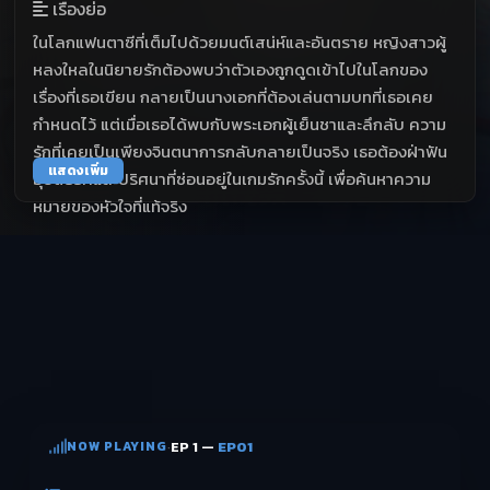
เรื่องย่อ
ในโลกแฟนตาซีที่เต็มไปด้วยมนต์เสน่ห์และอันตราย หญิงสาวผู้
หลงใหลในนิยายรักต้องพบว่าตัวเองถูกดูดเข้าไปในโลกของ
เรื่องที่เธอเขียน กลายเป็นนางเอกที่ต้องเล่นตามบทที่เธอเคย
กำหนดไว้ แต่เมื่อเธอได้พบกับพระเอกผู้เย็นชาและลึกลับ ความ
รักที่เคยเป็นเพียงจินตนาการกลับกลายเป็นจริง เธอต้องฝ่าฟัน
แสดงเพิ่ม
อุปสรรคและปริศนาที่ซ่อนอยู่ในเกมรักครั้งนี้ เพื่อค้นหาความ
หมายของหัวใจที่แท้จริง
NOW PLAYING
·
EP 1 —
EP01