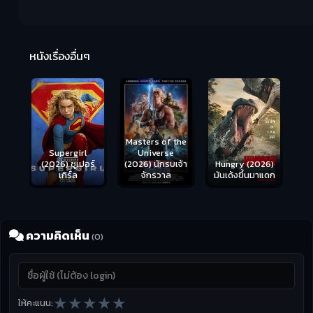
R
2:
หนังเรื่องอื่นๆ
Masters of the
s
Supergirl
Universe
ือด
(2026) ซูเปอร์
Hungry (2026)
(2026) นักรบเจ้า
เกิร์ล
มันเด้งขึ้นมาแดก
จักรวาล
ความคิดเห็น
(0)
★
★
★
★
★
ให้คะแนน: